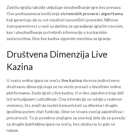
Zaštita igrača takođe uključuje obezbeđivanje igre bez prevara.
Ovo podrazumeva korišćenje
sistemskih provere
i
algoritama
koji garantuju da su svi rezultati nasumični i pravedni. Njihova
transparentnost u vezi sa alatima za upravljanje igraćim novcem,
kao i obezbeđivanje potrebnih informacija o kockarskim
zavisnostima, čine live kazina sigurnim mestima za igranje.
Društvena Dimenzija Live
Kazina
U svetu online igara na sreću,
live kazina
donose jedinstvenu
društvenu dimenziju koja se ne može pronaći u klasičnim online
platformama. Kada igraš u live kazinu, ti si deo zajednice koja deli
isti entuzijazam i uzbuđenje. Ova interakcija se odvija u realnom
vremenu, što znači da možeš komunicirati sa dilerima i drugim
igračima putem chat funkcije, čime se stvara osećaj zajedništva i
prisutnosti. To je posebno značajno za one koji žele da se povežu
sa drugim ljubiteljima igara na sreću, bez obzira na to gde se
nalaze.