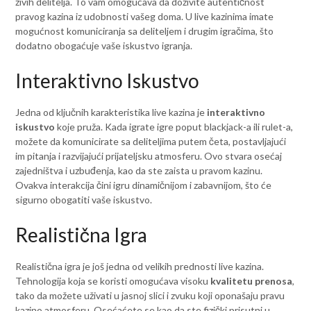
živih delitelja. To vam omogućava da doživite autentičnost
pravog kazina iz udobnosti vašeg doma. U live kazinima imate
mogućnost komuniciranja sa deliteljem i drugim igračima, što
dodatno obogaćuje vaše iskustvo igranja.
Interaktivno Iskustvo
Jedna od ključnih karakteristika live kazina je
interaktivno
iskustvo
koje pruža. Kada igrate igre poput blackjack-a ili rulet-a,
možete da komunicirate sa deliteljima putem četa, postavljajući
im pitanja i razvijajući prijateljsku atmosferu. Ovo stvara osećaj
zajedništva i uzbuđenja, kao da ste zaista u pravom kazinu.
Ovakva interakcija čini igru dinamičnijom i zabavnijom, što će
sigurno obogatiti vaše iskustvo.
Realistična Igra
Realistična igra je još jedna od velikih prednosti live kazina.
Tehnologija koja se koristi omogućava visoku
kvalitetu prenosa
,
tako da možete uživati u jasnoj slici i zvuku koji oponašaju pravu
kazino atmosferu. Osećaćete se kao da ste fizički prisutni u