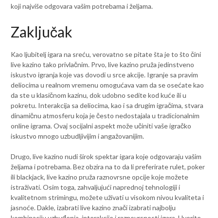
koji najviše odgovara vašim potrebama i željama.
Zaključak
Kao ljubitelj igara na sreću, verovatno se pitate šta je to što čini
live kazino tako privlačnim. Prvo, live kazino pruža jedinstveno
iskustvo igranja koje vas dovodi u srce akcije. Igranje sa pravim
deliocima u realnom vremenu omogućava vam da se osećate kao
da ste u klasičnom kazinu, dok udobno sedite kod kuće ili u
pokretu. Interakcija sa deliocima, kao i sa drugim igračima, stvara
dinamičnu atmosferu koja je često nedostajala u tradicionalnim
online igrama. Ovaj socijalni aspekt može učiniti vaše igračko
iskustvo mnogo uzbudljivijim i angažovanijim.
Drugo, live kazino nudi širok spektar igara koje odgovaraju vašim
željama i potrebama. Bez obzira na to da li preferirate rulet, poker
ili blackjack, live kazino pruža raznovrsne opcije koje možete
istraživati. Osim toga, zahvaljujući naprednoj tehnologiji i
kvalitetnom strimingu, možete uživati u visokom nivou kvaliteta i
jasnoće. Dakle, izabrati live kazino znači izabrati najbolju
kombinaciju uzbuđenja, interakcije i raznovrsnosti igara. Uverite