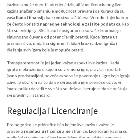
kazinima može doneti određeni rizik, ali izbor licenciranog live
kazina značajno smanjuje mogućnost prevara i osigurava da su
vaša
lična i finansijska sredstva
zaštićena. Verodostojni kazino
će često koristiti
napredne tehnologije zaštite podataka
, kao
što su enkripcija SSL, kako bi osigurao da su vaše informacije
sigurnosno čuvane od potencijalnih pretnji. Kada igrate uz
prenos uživo, dodatna sigurnost dolazi kroz nadzor igrača i
dležanja svih igara koje je moguće pratiti.
Transparentnost je još jedan važan aspekt live kazina. Kada
igrate u okruženju u kojem su vremena igre, pravila i rezultati
jasno predstavljeni, povećava se vaše poverenje u igre koje igraju
uživo. S obzirom na to da se svi aspekti igre prenose uživo, vi
imate priliku da vidite sve što se dešava i verujete da se poštuju
svi pravilnici i standardi.
Regulacija i Licenciranje
Pre nego što se pridružite bilo kojem live kazinu, važno je
proveriti
regulaciju i licenciranje
stranice. Licencirani kazina su
podložni strogim pravilima i propisima, što znači da se moraju