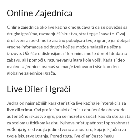
Online Zajednica
Online zajednica oko live kazina omogućava ti da se povežeš sa
drugim igračima, razmenjući iskustva, strategije i savete. Ovaj
društveni aspekt može znatno poboljšati tvoje igranje jer dobijaš
vredne informacije od drugih koji su možda nailazili na slične
izazove. Učešće u diskusijama i forumima može doneti dodatnu
zabavu, ali i pomoći u razumevanju igara koje voliš. Kada si deo
ovakve zajednice, osećaš se manje izolovano i više kao deo
globalne zajednice igrača.
Live Diler i Igrači
Jedna od najsnažnijih karakteristika live kazina je interakcija sa
live dilerima
. Ovi profesionalni dileri su obučeni da obezbede
autentično iskustvo igre, pa se možete osećati kao da ste zaista
za stolom u fizičkom kazinu. Njihova pristupačnost i sposobnost
vođenja igre stvaraju jedinstvenu atmosferu, koja je ključna za
tvoje iskustvo igranja. Pored toga, live dileri često imaju