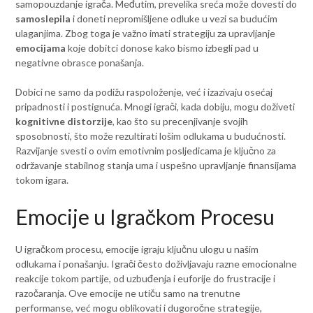
samopouzdanje igrača. Međutim, prevelika sreća može dovesti do
samoslepila
i doneti nepromišljene odluke u vezi sa budućim
ulaganjima. Zbog toga je važno imati strategiju za upravljanje
emocijama
koje dobitci donose kako bismo izbegli pad u
negativne obrasce ponašanja.
Dobici ne samo da podižu raspoloženje, već i izazivaju osećaj
pripadnosti i postignuća. Mnogi igrači, kada dobiju, mogu doživeti
kognitivne distorzije
, kao što su precenjivanje svojih
sposobnosti, što može rezultirati lošim odlukama u budućnosti.
Razvijanje svesti o ovim emotivnim posljedicama je ključno za
održavanje stabilnog stanja uma i uspešno upravljanje finansijama
tokom igara.
Emocije u Igračkom Procesu
U igračkom procesu, emocije igraju ključnu ulogu u našim
odlukama i ponašanju. Igrači često doživljavaju razne emocionalne
reakcije tokom partije, od uzbuđenja i euforije do frustracije i
razočaranja. Ove emocije ne utiču samo na trenutne
performanse, već mogu oblikovati i dugoročne strategije,