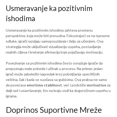
Usmeravanje ka pozitivnim
ishodima
Usmeravanje ka pozitivnim ishodima zahteva promenu
perspektive, koja može biti presudna. Fokusirajući se na ispravne
odluke, igrači razvijaju samopouzdanje i želju za učenjem. Ova
strategija može uključivati vizualizaciju uspeha, postavljanje
realnih ciljeva i kreiranje afirmacija koje pojačavaju motivaciju.
Povezivanje sa pozitivnim ishodima često osnažuje igrače da
prepoznaju male pobede i učinak u procesu. Na primer, jedan
igrač može zabeležiti napredak kroz poboljšanje specifičnih
veština, čak i kada se suočava sa gubicima. Ova praksa ne samo
da povećava
emotivnu stabilnost
, već i podstiče
motivation
za
dalji rad i usavršavanje, što na kraju vodi ka dugoročnom uspehu u
igrama.
Doprinos Suportivne Mreže