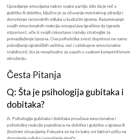
Upravljanje emocijama nakon svake partije, bilo da je reč o
gubitku ili dobitku, ključno je za očuvanje mentalnog zdravlja i
donošenje racionalnih odluka u budućim igrama. Razumevanje
svojih emocionalnih reakcija omogućava igračima da izgrade
otpornost, uče iz svojih iskustava i razviju strategije za
prevazilaženje izazova. Ova psihološka svest doprinosi ne samo
poboljšanju igralničkih veština, već i celokupne emocionalne
stabilnosti, što je neophodno za uspeh u svakom kompetitivnom
okruženju.
Česta Pitanja
Q: Šta je psihologija gubitaka i
dobitaka?
A: Psihologija gubitaka i dobitaka proučava emocionalne i
psihološke reakcije pojedinaca na dobitke i gubitke u igrama ili
životnim situacijama. Fokusira se na to kako ovi faktori utiču na
donošenje odluka i ponašanje igrača.