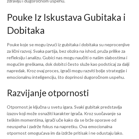
zdravlju i dugoročnom uspehu.
Pouke Iz Iskustava Gubitaka i
Dobitaka
Pouke koje se mogu izvući iz gubitaka i dobitaka su neprocenjive
za lični razvoj. Svaka partija, bez obzira na ishod, pruža prilike za
refleksiju i analizu. Gubici nas mogu naučiti o našim slabostima i
mogućim greškama, dok dobitci često služe kao podsticaj za dalji
napredak. Kroz ovaj proces, igrači mogu razviti bolje strategije i
emocionalnu inteligenciju, što doprinosi dugoročnom uspehu.
Razvijanje otpornosti
Otpornost je ključna u svetu igara. Svaki gubitak predstavlja
izazov koji može osnažiti karakter igrača. Kroz suočavanje sa
teškim momentima, igrači uče kako da se brže oporave od
neuspeha i zadrže fokus na napretku. Ova emocionalna
otpornost omogućava im da izdrže pritisak i ne odustaju lako.