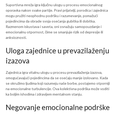
Suportivna mreža igra ključnu ulogu u procesu emocionalnog
oporavka nakon svake partije. Pravi prijatelji, porodica i zajednica
mogu pružiti neophodnu podršku i razumevanje, pomažući
pojedincima da obrade svoja osećanja gubitka ili dobitka.
Razmenom iskustava i saveta, oni osnažuju samopouzdanje i
emocionalnu otpornost, čime se smanjuje rizik od depresije ili
anksioznosti.
Uloga zajednice u prevazilaženju
izazova
Zajednica igra vitalnu ulogu u procesu prevazilaženja izazova,
omogućavajući pojedincima da se osećaju manje izolovano. Kada
se okružimo ljudima koji razumeju naše borbe, postajemo otporniji
na emocionalne turbulencije. Ova kolektivna podrška može voditi
ka boljim ishodima i zdravijem mentalnom stanju.
Negovanje emocionalne podrške