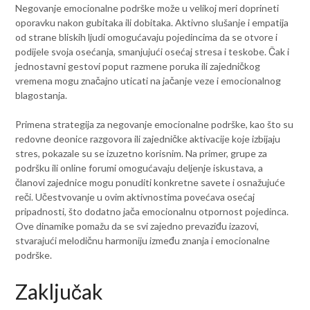
Negovanje emocionalne podrške može u velikoj meri doprineti
oporavku nakon gubitaka ili dobitaka. Aktivno slušanje i empatija
od strane bliskih ljudi omogućavaju pojedincima da se otvore i
podijele svoja osećanja, smanjujući osećaj stresa i teskobe. Čak i
jednostavni gestovi poput razmene poruka ili zajedničkog
vremena mogu značajno uticati na jačanje veze i emocionalnog
blagostanja.
Primena strategija za negovanje emocionalne podrške, kao što su
redovne deonice razgovora ili zajedničke aktivacije koje izbijaju
stres, pokazale su se izuzetno korisnim. Na primer, grupe za
podršku ili online forumi omogućavaju deljenje iskustava, a
članovi zajednice mogu ponuditi konkretne savete i osnažujuće
reči. Učestvovanje u ovim aktivnostima povećava osećaj
pripadnosti, što dodatno jača emocionalnu otpornost pojedinca.
Ove dinamike pomažu da se svi zajedno prevaziđu izazovi,
stvarajući melodičnu harmoniju između znanja i emocionalne
podrške.
Zaključak