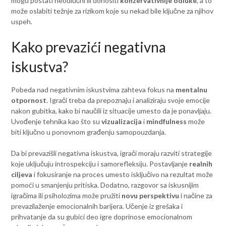
mogu postati neodlučni ili donositi
konzervativnije odluke
, a to
može oslabiti težnje za rizikom koje su nekad bile ključne za njihov
uspeh.
Kako prevazići negativna
iskustva?
Pobeda nad negativnim iskustvima zahteva fokus na
mentalnu
otpornost
. Igrači treba da prepoznaju i analiziraju svoje emocije
nakon gubitka, kako bi naučili iz situacije umesto da je ponavljaju.
Uvođenje tehnika kao što su
vizualizacija
i
mindfulness
može
biti ključno u ponovnom građenju samopouzdanja.
Da bi prevazišli negativna iskustva, igrači moraju razviti strategije
koje uključuju introspekciju i samorefleksiju. Postavljanje
realnih
ciljeva
i fokusiranje na proces umesto isključivo na rezultat može
pomoći u smanjenju pritiska. Dodatno, razgovor sa iskusnijim
igračima ili psiholozima može pružiti
novu perspektivu
i načine za
prevazilaženje emocionalnih barijera. Učenje iz grešaka i
prihvatanje da su gubici deo igre doprinose emocionalnom