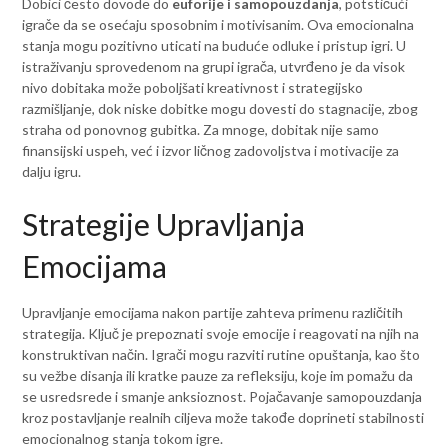
Dobici često dovode do
euforije i samopouzdanja
, potstičući
igrače da se osećaju sposobnim i motivisanim. Ova emocionalna
stanja mogu pozitivno uticati na buduće odluke i pristup igri. U
istraživanju sprovedenom na grupi igrača, utvrđeno je da visok
nivo dobitaka može poboljšati kreativnost i strategijsko
razmišljanje, dok niske dobitke mogu dovesti do stagnacije, zbog
straha od ponovnog gubitka. Za mnoge, dobitak nije samo
finansijski uspeh, već i izvor ličnog zadovoljstva i motivacije za
dalju igru.
Strategije Upravljanja
Emocijama
Upravljanje emocijama nakon partije zahteva primenu različitih
strategija. Ključ je prepoznati svoje emocije i reagovati na njih na
konstruktivan način. Igrači mogu razviti rutine opuštanja, kao što
su vežbe disanja ili kratke pauze za refleksiju, koje im pomažu da
se usredsrede i smanje anksioznost. Pojačavanje samopouzdanja
kroz postavljanje realnih ciljeva može takođe doprineti stabilnosti
emocionalnog stanja tokom igre.