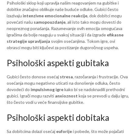
Psihološki sklop koji upravlja našim reagovanjem na gubitke i
dobitke značajno oblikuje naše buduće odluke. Gubici često
izazivaju
intenzivne emocionalne reakcije
, dok dobitci mogu
povećati našu
samopouzdanje
, ali isto tako mogu dovesti do
neopreznog ponašanja. Razumevanje ovih emocija omogućava
igračima da bolje reaguju u svakoj situaciji i da izgrade
efikasne
strategije upravljanja
svojim osećanjima. Tokom igre, ovi
obrasci mogu biti ključevi za postizanje dugoročnog uspeha.
Psihološki aspekti gubitaka
Gubici često donose osećaj
stresa
, razočaranja i frustracije. Ova
osećanja mogu negativno uticati na donošenje odluka, često
dovodeći do
impulsivnog igre
kako bi se nadoknadili prethodni
gubici. Igrači mogu razviti
anxioznost
koja se prevodi u dalju igru,
što često vodi u veće finansijske gubitke.
Psihološki aspekti dobitaka
Sa dobitcima dolazi osećaj
euforije
i pobede, što može pojačati