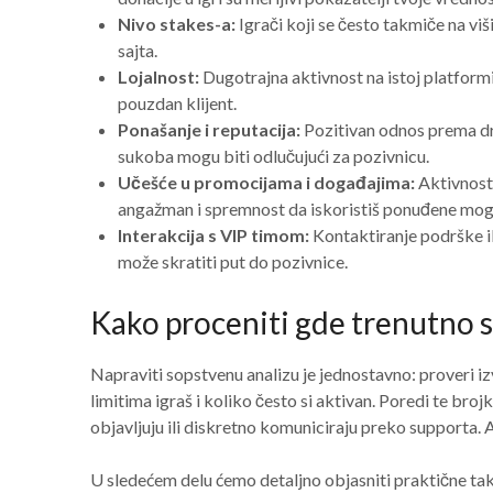
Nivo stakes-a:
Igrači koji se često takmiče na vi
sajta.
Lojalnost:
Dugotrajna aktivnost na istoj platformi
pouzdan klijent.
Ponašanje i reputacija:
Pozitivan odnos prema dru
sukoba mogu biti odlučujući za pozivnicu.
Učešće u promocijama i događajima:
Aktivnost 
angažman i spremnost da iskoristiš ponuđene mog
Interakcija s VIP timom:
Kontaktiranje podrške ili
može skratiti put do pozivnice.
Kako proceniti gde trenutno s
Napraviti sopstvenu analizu je jednostavno: proveri i
limitima igraš i koliko često si aktivan. Poredi te b
objavljuju ili diskretno komuniciraju preko supporta. A
U sledećem delu ćemo detaljno objasniti praktične tak