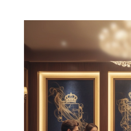
Skip
Party Poker
to
content