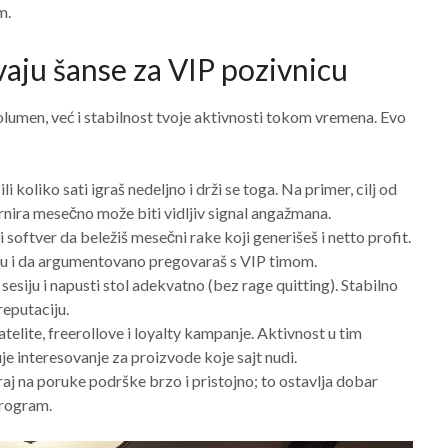
m.
aju šanse za VIP pozivnicu
lumen, već i stabilnost tvoje aktivnosti tokom vremena. Evo
li koliko sati igraš nedeljno i drži se toga. Na primer, cilj od
rnira mesečno može biti vidljiv signal angažmana.
i softver da beležiš mesečni rake koji generišeš i netto profit.
jtu i da argumentovano pregovaraš s VIP timom.
sesiju i napusti stol adekvatno (bez rage quitting). Stabilno
reputaciju.
satelite, freerollove i loyalty kampanje. Aktivnost u tim
 interesovanje za proizvode koje sajt nudi.
j na poruke podrške brzo i pristojno; to ostavlja dobar
program.