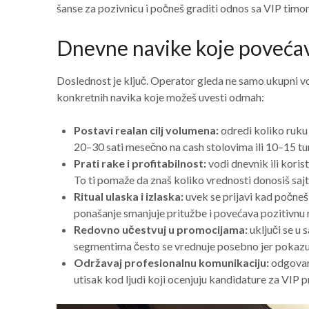
šanse za pozivnicu i počneš graditi odnos sa VIP timo
Dnevne navike koje povećav
Doslednost je ključ. Operator gleda ne samo ukupni vo
konkretnih navika koje možeš uvesti odmah:
Postavi realan cilj volumena:
odredi koliko ruku i
20–30 sati mesečno na cash stolovima ili 10–15 tu
Prati rake i profitabilnost:
vodi dnevnik ili korist
To ti pomaže da znaš koliko vrednosti donosiš sa
Ritual ulaska i izlaska:
uvek se prijavi kad počneš 
ponašanje smanjuje pritužbe i povećava pozitivnu 
Redovno učestvuj u promocijama:
uključi se u 
segmentima često se vrednuje posebno jer pokazuje
Održavaj profesionalnu komunikaciju:
odgovara
utisak kod ljudi koji ocenjuju kandidature za VIP 