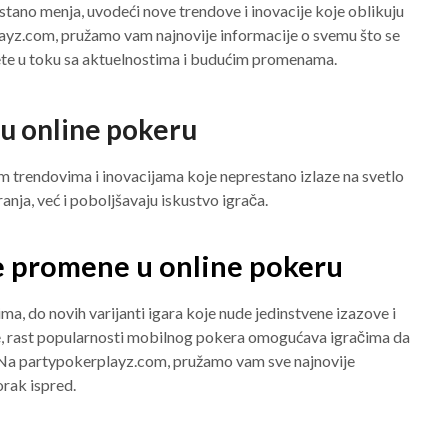
estano menja, uvodeći nove trendove i inovacije koje oblikuju
rplayz.com, pružamo vam najnovije informacije o svemu što se
ete u toku sa aktuelnostima i budućim promenama.
e u online pokeru
vim trendovima i inovacijama koje neprestano izlaze na svetlo
ja, već i poboljšavaju iskustvo igrača.
će promene u online pokeru
a, do novih varijanti igara koje nude jedinstvene izazove i
đe, rast popularnosti mobilnog pokera omogućava igračima da
i. Na partypokerplayz.com, pružamo vam sve najnovije
orak ispred.