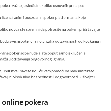
 poker, važno je slediti nekoliko osnovnih principa:
na licenciranim i pouzdanim poker platformama koje
oliko novca ste spremni da potrošite na poker i pridržavajte
a budu svesni potencijalnog rizika od zavisnosti od kockanja i
nline poker sobe nude alate poput samoisključenja,
mažu u održavanju odgovornog igranja.
 uputstva i savete koji će vam pomoći da maksimizirate
žavajući visok nivo bezbednosti i odgovornosti. Uživajte u
u online pokera