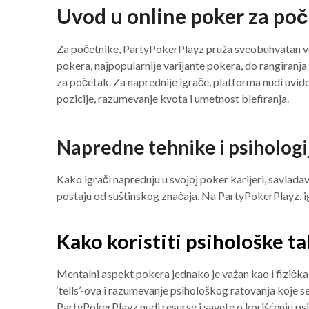
Uvod u online poker za poč
Za početnike, PartyPokerPlayz pruža sveobuhvatan vo
pokera, najpopularnije varijante pokera, do rangiranja
za početak. Za naprednije igrače, platforma nudi uvide 
pozicije, razumevanje kvota i umetnost blefiranja.
Napredne tehnike i psihologi
Kako igrači napreduju u svojoj poker karijeri, savlada
postaju od suštinskog značaja. Na PartyPokerPlayz, ig
Kako koristiti psihološke ta
Mentalni aspekt pokera jednako je važan kao i fizička 
‘tells’-ova i razumevanje psihološkog ratovanja koje 
PartyPokerPlayz nudi resurse i savete o korišćenju psi