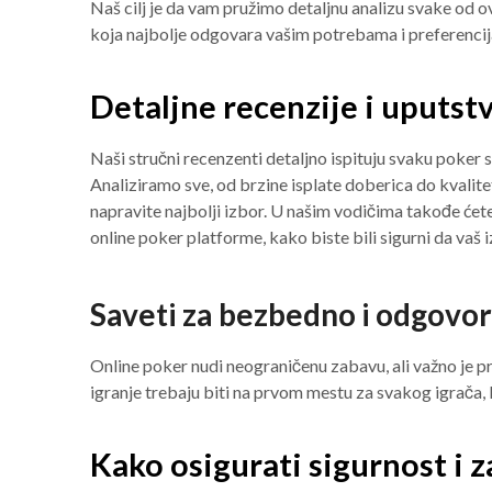
Naš cilj je da vam pružimo detaljnu analizu svake od 
koja najbolje odgovara vašim potrebama i preferenci
Detaljne recenzije i uputst
Naši stručni recenzenti detaljno ispituju svaku poker s
Analiziramo sve, od brzine isplate doberica do kvali
napravite najbolji izbor. U našim vodičima takođe ćete
online poker platforme, kako biste bili sigurni da vaš 
Saveti za bezbedno i odgovor
Online poker nudi neograničenu zabavu, ali važno je p
igranje trebaju biti na prvom mestu za svakog igrača, 
Kako osigurati sigurnost i 