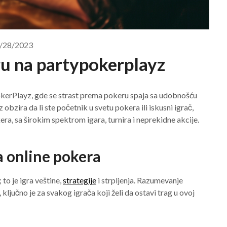
/28/2023
ru na partypokerplayz
okerPlayz, gde se strast prema pokeru spaja sa udobnošću
obzira da li ste početnik u svetu pokera ili iskusni igrač,
a, sa širokim spektrom igara, turnira i neprekidne akcije.
a online pokera
to je igra veštine,
strategije
i strpljenja. Razumevanje
, ključno je za svakog igrača koji želi da ostavi trag u ovoj