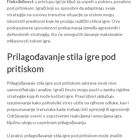
Fleksibilnost
u pristupu igri je ključ za uspeh u pokeru, posebno
pod pritiskom. Igrači koji su sposobni da adaptiraju svoje
strategije na osnovu trenutne situacije za stolom mogu
iskoristiti prednosti koje im pružaju različiti stilovi igre. Ovo
podrazumeva sposobnost prebacivanja između agresivnih i
defenzivnih strategija, što će omogućiti davanje maksimalne
efikasnosti tokom igre.
Prilagođavanje stila igre pod
pritiskom
Prilagođavanje stila igre pod pritiskom zahteva visok nivo
samorefleksije i analize. Igrači često mogu pasti u zamku rigidne
strategije koja ih može koštati igre. Pravi izbori uključuju
razumevanje kako psihološki stres utiče na njihove odluke, kao i
prepoznavanje trenutaka kada trebaju biti oprezniji ili agresivniji.
Održavanje svesti o sopstvenim reakcijama i emocijama igra
ključnu ulogu u uspešnom prilagođavanju.
U praksi, prilagođavanje stila igre pod pritiskom može značiti