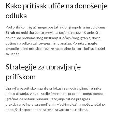
Kako pritisak utiče na donošenje
odluka
Pod pritiskom, igrači mogu postati skloniji impulsivnim odlukama.
Strah od gubitka
često prevlada racionalno razmišljanje, što
dovodi do prekomernog blefiranja ili očajničkog igranja, dok bi
optimalna odluka zahtevала mirnu analizu. Ponekad,
nagle
emocije
usled pritiska prevaze racionalne faktore koji su ključni
za uspeh.
Strategije za upravljanje
pritiskom
Upravljanje pritiskom zahteva fokus i samodisciplinu. Tehnike
poput
disanja
,
vizualizacije
i mentalne pripreme mogu pomoći
igračima da ostanu pribrani. Razvijanje rutine pre igre i
prakticiranje igara sa simuliranim visokim ulozima može značajno
poboljšati otpornost na stres u stvarnim situacijama.