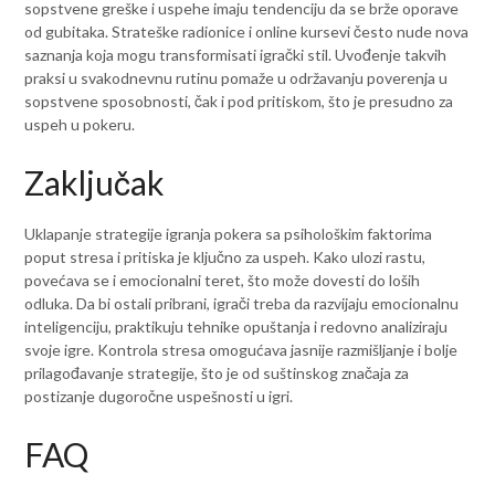
sopstvene greške i uspehe imaju tendenciju da se brže oporave
od gubitaka. Strateške radionice i online kursevi često nude nova
saznanja koja mogu transformisati igrački stil. Uvođenje takvih
praksi u svakodnevnu rutinu pomaže u održavanju poverenja u
sopstvene sposobnosti, čak i pod pritiskom, što je presudno za
uspeh u pokeru.
Zaključak
Uklapanje strategije igranja pokera sa psihološkim faktorima
poput stresa i pritiska je ključno za uspeh. Kako ulozi rastu,
povećava se i emocionalni teret, što može dovesti do loših
odluka. Da bi ostali pribrani, igrači treba da razvijaju emocionalnu
inteligenciju, praktikuju tehnike opuštanja i redovno analiziraju
svoje igre. Kontrola stresa omogućava jasnije razmišljanje i bolje
prilagođavanje strategije, što je od suštinskog značaja za
postizanje dugoročne uspešnosti u igri.
FAQ