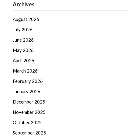
Archives
August 2026
July 2026
June 2026
May 2026
April 2026
March 2026
February 2026
January 2026
December 2025
November 2025
October 2025
September 2025