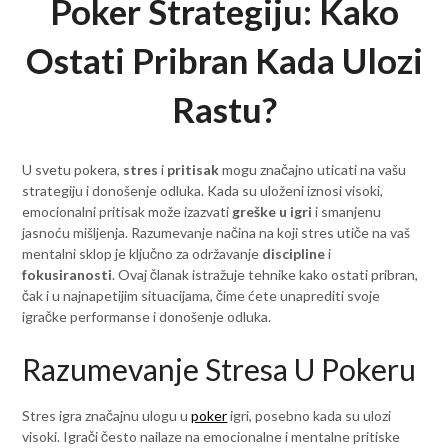
Poker Strategiju: Kako
Ostati Pribran Kada Ulozi
Rastu?
U svetu pokera,
stres
i
pritisak
mogu značajno uticati na vašu
strategiju i donošenje odluka. Kada su uloženi iznosi visoki,
emocionalni pritisak može izazvati
greške u igri
i smanjenu
jasnoću mišljenja. Razumevanje načina na koji stres utiče na vaš
mentalni sklop je ključno za održavanje
discipline
i
fokusiranosti
. Ovaj članak istražuje tehnike kako ostati pribran,
čak i u najnapetijim situacijama, čime ćete unaprediti svoje
igračke performanse i donošenje odluka.
Razumevanje Stresa U Pokeru
Stres igra značajnu ulogu u
poker
igri, posebno kada su ulozi
visoki. Igrači često nailaze na emocionalne i mentalne pritiske