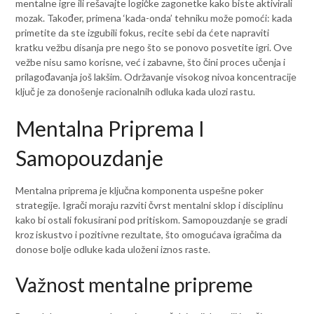
mentalne igre ili rešavajte logičke zagonetke kako biste aktivirali
mozak. Također, primena ‘kada-onda’ tehniku može pomoći: kada
primetite da ste izgubili fokus, recite sebi da ćete napraviti
kratku vežbu disanja pre nego što se ponovo posvetite igri. Ove
vežbe nisu samo korisne, već i zabavne, što čini proces učenja i
prilagođavanja još lakšim. Održavanje visokog nivoa koncentracije
ključ je za donošenje racionalnih odluka kada ulozi rastu.
Mentalna Priprema I
Samopouzdanje
Mentalna priprema je ključna komponenta uspešne poker
strategije. Igrači moraju razviti čvrst mentalni sklop i disciplinu
kako bi ostali fokusirani pod pritiskom. Samopouzdanje se gradi
kroz iskustvo i pozitivne rezultate, što omogućava igračima da
donose bolje odluke kada uloženi iznos raste.
Važnost mentalne pripreme