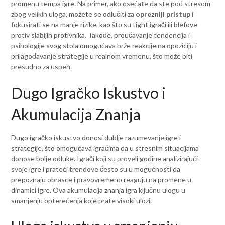
promenu tempa igre. Na primer, ako osećate da ste pod stresom
zbog velikih uloga, možete se odlučiti za
oprezniji pristup
i
fokusirati se na manje rizike, kao što su tight igrači ili blefove
protiv slabijih protivnika. Takođe, proučavanje tendencija i
psihologije svog stola omogućava brže reakcije na opoziciju i
prilagođavanje strategije u realnom vremenu, što može biti
presudno za uspeh.
Dugo Igračko Iskustvo i
Akumulacija Znanja
Dugo igračko iskustvo donosi dublje razumevanje igre i
strategije, što omogućava igračima da u stresnim situacijama
donose bolje odluke. Igrači koji su proveli godine analizirajući
svoje igre i prateći trendove često su u mogućnosti da
prepoznaju obrasce i pravovremeno reaguju na promene u
dinamici igre. Ova akumulacija znanja igra ključnu ulogu u
smanjenju opterećenja koje prate visoki ulozi.