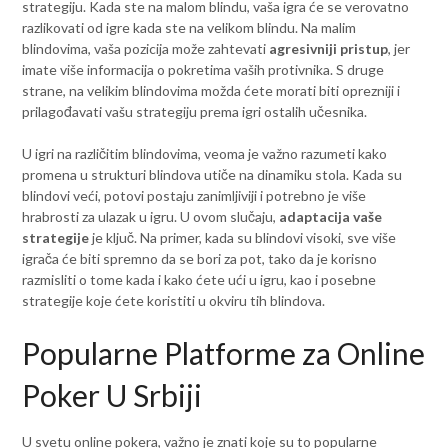
strategiju. Kada ste na malom blindu, vaša igra će se verovatno
razlikovati od igre kada ste na velikom blindu. Na malim
blindovima, vaša pozicija može zahtevati
agresivniji pristup
, jer
imate više informacija o pokretima vaših protivnika. S druge
strane, na velikim blindovima možda ćete morati biti oprezniji i
prilagođavati vašu strategiju prema igri ostalih učesnika.
U igri na različitim blindovima, veoma je važno razumeti kako
promena u strukturi blindova utiče na dinamiku stola. Kada su
blindovi veći, potovi postaju zanimljiviji i potrebno je više
hrabrosti za ulazak u igru. U ovom slučaju,
adaptacija vaše
strategije
je ključ. Na primer, kada su blindovi visoki, sve više
igrača će biti spremno da se bori za pot, tako da je korisno
razmisliti o tome kada i kako ćete ući u igru, kao i posebne
strategije koje ćete koristiti u okviru tih blindova.
Popularne Platforme za Online
Poker U Srbiji
U svetu online pokera, važno je znati koje su to popularne