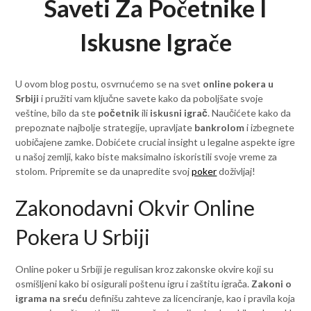
Saveti Za Početnike I
Iskusne Igrače
U ovom blog postu, osvrnućemo se na svet
online pokera u
Srbiji
i pružiti vam ključne savete kako da poboljšate svoje
veštine, bilo da ste
početnik
ili
iskusni igrač
. Naučićete kako da
prepoznate najbolje strategije, upravljate
bankrolom
i izbegnete
uobičajene zamke. Dobićete crucial insight u legalne aspekte igre
u našoj zemlji, kako biste maksimalno iskoristili svoje vreme za
stolom. Pripremite se da unapredite svoj
poker
doživljaj!
Zakonodavni Okvir Online
Pokera U Srbiji
Online poker u Srbiji je regulisan kroz zakonske okvire koji su
osmišljeni kako bi osigurali poštenu igru i zaštitu igrača.
Zakoni o
igrama na sreću
definišu zahteve za licenciranje, kao i pravila koja