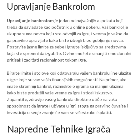
Upravljanje Bankrolom
Upravljanje bankrolom
je jedan od najvažnijih aspekata koji
treba da savladate kao početnik u online pokeru. Vaš bankrol je
ukupna suma novca koju ste odvojili za igru, i veoma je važno da
ga pravilno upravljate kako biste izbegli brzo gubljenje novca.
Postavite jasne limite za sebe i igrajte isključivo sa sredstvima
koja ste spremni da izgubite. Ovime možete smanjiti emocionalni
pritisak i zadržati racionalnost tokom igre.
Birajte limite i stolove koji odgovaraju vašem bankrolu i ne ulazite
u igre koje su van vaših finansijskih mogućnosti. Na primer, ako
imate skromniji bankrol, razmislite o igrama sa manjim ulazima
kako biste produžili vaše vreme za igru i sticali iskustvo.
Zapamtite, zdravlje vašeg bankrola direktno utiče na vašu
sposobnost da igrate i uživate u igri, stoga ga pravilno čuvajte i
investicija u svoje znanje će vam se višestruko isplatiti.
Napredne Tehnike Igrača