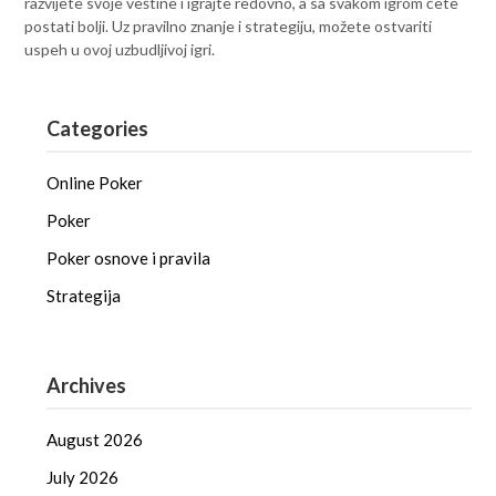
razvijete svoje veštine i igrajte redovno, a sa svakom igrom ćete
postati bolji. Uz pravilno znanje i strategiju, možete ostvariti
uspeh u ovoj uzbudljivoj igri.
Categories
Online Poker
Poker
Poker osnove i pravila
Strategija
Archives
August 2026
July 2026