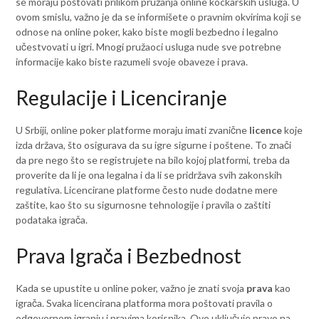
se moraju poštovati prilikom pružanja online kockarskih usluga. U
ovom smislu, važno je da se informišete o pravnim okvirima koji se
odnose na online poker, kako biste mogli bezbedno i legalno
učestvovati u igri. Mnogi pružaoci usluga nude sve potrebne
informacije kako biste razumeli svoje obaveze i prava.
Regulacije i Licenciranje
U Srbiji, online poker platforme moraju imati zvanične
licence
koje
izda država, što osigurava da su igre sigurne i poštene. To znači
da pre nego što se registrujete na bilo kojoj platformi, treba da
proverite da li je ona legalna i da li se pridržava svih zakonskih
regulativa. Licencirane platforme često nude dodatne mere
zaštite, kao što su sigurnosne tehnologije i pravila o zaštiti
podataka igrača.
Prava Igrača i Bezbednost
Kada se upustite u online poker, važno je znati svoja
prava
kao
igrača. Svaka licencirana platforma mora poštovati pravila o
odgovornom igranju i pravima korisnika. Ovo uključuje pravo na