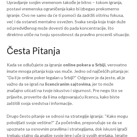
Upravljanje svojim vremenom takođe je bitno – tokom igranja,
postavi vremenska ograničenja kako bi izbegao prekomerno
igranje. Ovo ne samo da će ti pomoći da zadržiš oštrinu fokusa,
već i da ostaneš mentalno osvežen. Svaka sesija koja traje duže
od predviđenog može dovesti do pada koncentracije, što
direktno utiče na tvoju sposobnost da pravilno proceniš situacije.
Česta Pitanja
Kada se odlučujete za igranje
online pokera u Srbiji
, verovatno
imate mnoga pitanja koja vas muče. Jedno od najčešćih pitanja je:
“Da li je online poker legalan u Srbiji?” Odgovor je da jeste, ali je
važno da se igraš na
licenciranim sajtovima
, jer to može
značajno uticati na tvoje iskustvo i sigurnost. Pre nego što se
prijavite, proverite da li ima odgovarajuću licencu, kako biste
zaštitili svoja sredstva i informacije.
Drugo često pitanje se odnosi na strategije igranja: “Kako mogu
poboljšati svoje veštine?” Za početnike, preporučuje se da se
upoznate sa osnovnim pravilima i strategijama, dok iskusni igrači
trebaju stalno da analize svoje igre i uče iz svojih grešaka. Igrajte