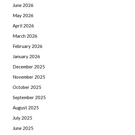
June 2026
May 2026
April 2026
March 2026
February 2026
January 2026
December 2025
November 2025
October 2025
September 2025
August 2025
July 2025
June 2025