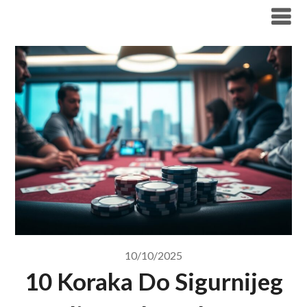
Skip
to
content
10/10/2025
10 Koraka Do Sigurnijeg