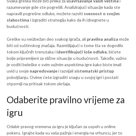
Svaka greška može biti prilika za
usavršavanje vaših veština
i
razumevanje gde ste pogrešili. Analizirajući situacije kada ste
napravili pogrešne odluke, možete razviti
svesnost o svojim
slabostima
i izgraditi strategiju kako da ih izbegnete u
budućnosti.
Greške su neizbežan deo svakog igrača, ali
pravilna analiza
može
biti od suštinskog značaja. Razmišljajući o tome šta se dogodilo
tokom ključnih trenutaka i
identifikujući loše odluke
, bićete
bolje pripremljeni za slične situacije u budućnosti. Takođe, važno
je voditi beleške o svim važnim aspektima igre kako biste imali
uvid u svoje
napredovanje
i razvijali
sistematski pristup
poboljšanju. Ovime ćete izgraditi snagu u svojoj igri i postati
otporniji na pritisak tokom okršaja.
Odaberite pravilno vrijeme za
igru
Odabir pravog vremena za igru je ključan za uspeh u online
pokeru. Igrajte kada su vaša pažnja i energia na vrhuncu, jer to