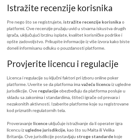
Istražite recenzije korisnika
Pre nego što se registrujete,
istražite recenzije korisnika
o
platformi. Ove recenzije pružaju uvid u stvarna iskustva drugih
igrača, uključujući brzinu isplate, kvalitet korisničke podrške i
opšte zadovoljstvo. Prikupite informacije iz više izvora kako biste
doneli informisanu odluku o pouzdanosti platforme.
Provjerite licencu i regulacije
Licenca i regulacije su ključni faktori pri izboru online poker
platforme. Uverite se da platforma ima
važeću licencu
iz ugledne
jurisdikcije. Ove
regulacije
obezbeđuju da platforma posluje u
skladu sa zakonima i standardima, štiteći igrače od prevara i
nezakonitih aktivnosti. Izaberite platforme koje su registrovane
kod priznatih regulatornih tela.
Proveravanje
licence
uključuje istraživanje da li operater igra
licencu iz
ugledne jurisdikcije
, kao što su Malta ili Velika
Britanija. Ove jurisdikcije postavljaju
stroge standarde
koje