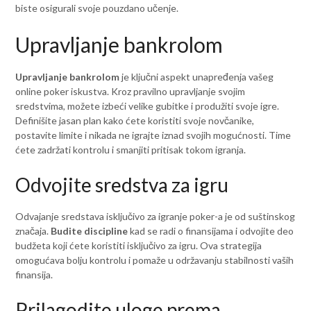
biste osigurali svoje pouzdano učenje.
Upravljanje bankrolom
Upravljanje bankrolom
je ključni aspekt unapređenja vašeg
online poker iskustva. Kroz pravilno upravljanje svojim
sredstvima, možete izbeći velike gubitke i produžiti svoje igre.
Definišite jasan plan kako ćete koristiti svoje novčanike,
postavite limite i nikada ne igrajte iznad svojih mogućnosti. Time
ćete zadržati kontrolu i smanjiti pritisak tokom igranja.
Odvojite sredstva za igru
Odvajanje sredstava isključivo za igranje poker-a je od suštinskog
značaja.
Budite discipline
kad se radi o finansijama i odvojite deo
budžeta koji ćete koristiti isključivo za igru. Ova strategija
omogućava bolju kontrolu i pomaže u održavanju stabilnosti vaših
finansija.
Prilagodite uloge prema