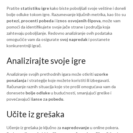
Pratite
statistiku igre
kako biste poboljšali svoje veštine i doneli
bolje odluke tokom igre. Razumevanje ključnih metrika, kao što su
potezi, procenti pobeda
i
iznos osvojenih čipova
, može vam
pomoći da identifikujete svoje jače strane i područja koja
zahtevaju poboljšanje. Redovno analiziranje ovih podataka
omogućiće vam da osigurate
svoj napredak
i postanete
konkurentniji igrač.
Analizirajte svoje igre
Analiziranje svojih prethodnih igara može otkriti
uzorke
ponašanja
i strategije koje možete koristiti ili izbegavati.
Računanje raznih situacija koje ste prošli omogućava vam da
donesete
bolje odluke
u budućnosti, smanjujući greške i
povećavajući
šanse za pobedu
.
Učite iz grešaka
Učenje iz grešaka je ključno za
napredovanje
u online pokera.