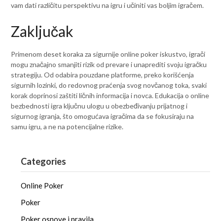
vam dati različitu perspektivu na igru i učiniti vas boljim igračem.
Zaključak
Primenom deset koraka za sigurnije online poker iskustvo, igrači
mogu značajno smanjiti rizik od prevare i unaprediti svoju igračku
strategiju. Od odabira pouzdane platforme, preko korišćenja
sigurnih lozinki, do redovnog praćenja svog novčanog toka, svaki
korak doprinosi zaštiti ličnih informacija i novca. Edukacija o online
bezbednosti igra ključnu ulogu u obezbeđivanju prijatnog i
sigurnog igranja, što omogućava igračima da se fokusiraju na
samu igru, a ne na potencijalne rizike.
Categories
Online Poker
Poker
Poker osnove i pravila