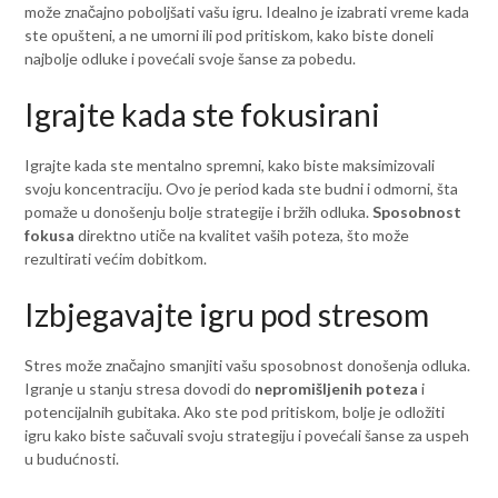
može značajno poboljšati vašu igru. Idealno je izabrati vreme kada
ste opušteni, a ne umorni ili pod pritiskom, kako biste doneli
najbolje odluke i povećali svoje šanse za pobedu.
Igrajte kada ste fokusirani
Igrajte kada ste mentalno spremni, kako biste maksimizovali
svoju koncentraciju. Ovo je period kada ste budni i odmorni, šta
pomaže u donošenju bolje strategije i bržih odluka.
Sposobnost
fokusa
direktno utiče na kvalitet vaših poteza, što može
rezultirati većim dobitkom.
Izbjegavajte igru pod stresom
Stres može značajno smanjiti vašu sposobnost donošenja odluka.
Igranje u stanju stresa dovodi do
nepromišljenih poteza
i
potencijalnih gubitaka. Ako ste pod pritiskom, bolje je odložiti
igru kako biste sačuvali svoju strategiju i povećali šanse za uspeh
u budućnosti.