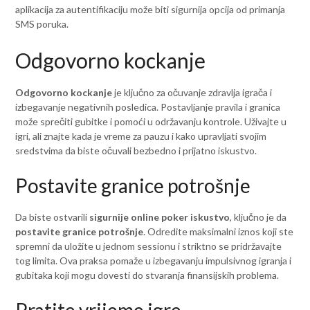
aplikacija za autentifikaciju može biti sigurnija opcija od primanja
SMS poruka.
Odgovorno kockanje
Odgovorno kockanje
je ključno za očuvanje zdravlja igrača i
izbegavanje negativnih posledica. Postavljanje pravila i granica
može sprečiti gubitke i pomoći u održavanju kontrole. Uživajte u
igri, ali znajte kada je vreme za pauzu i kako upravljati svojim
sredstvima da biste očuvali bezbedno i prijatno iskustvo.
Postavite granice potrošnje
Da biste ostvarili
sigurnije online poker iskustvo
, ključno je da
postavite granice potrošnje
. Odredite maksimalni iznos koji ste
spremni da uložite u jednom sessionu i striktno se pridržavajte
tog limita. Ova praksa pomaže u izbegavanju impulsivnog igranja i
gubitaka koji mogu dovesti do stvaranja finansijskih problema.
Pratite vrijeme igre