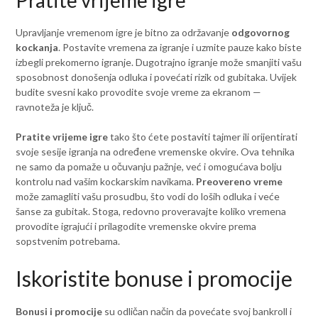
Upravljanje vremenom igre je bitno za održavanje
odgovornog
kockanja
. Postavite vremena za igranje i uzmite pauze kako biste
izbegli prekomerno igranje. Dugotrajno igranje može smanjiti vašu
sposobnost donošenja odluka i povećati rizik od gubitaka. Uvijek
budite svesni kako provodite svoje vreme za ekranom —
ravnoteža je ključ.
Pratite vrijeme igre
tako što ćete postaviti tajmer ili orijentirati
svoje sesije igranja na određene vremenske okvire. Ova tehnika
ne samo da pomaže u očuvanju pažnje, već i omogućava bolju
kontrolu nad vašim kockarskim navikama.
Preovereno vreme
može zamagliti vašu prosudbu, što vodi do loših odluka i veće
šanse za gubitak. Stoga, redovno proveravajte koliko vremena
provodite igrajući i prilagodite vremenske okvire prema
sopstvenim potrebama.
Iskoristite bonuse i promocije
Bonusi i promocije
su odličan način da povećate svoj bankroll i