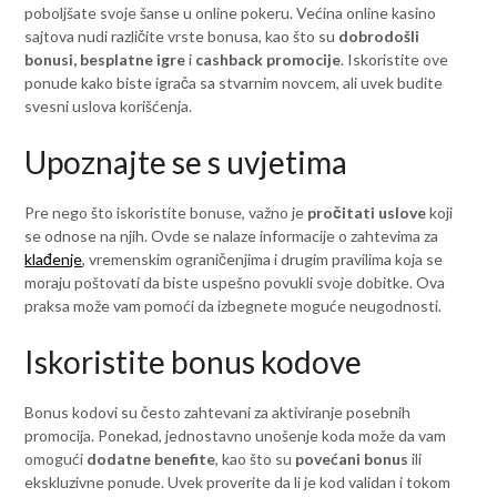
poboljšate svoje šanse u online pokeru. Većina online kasino
sajtova nudi različite vrste bonusa, kao što su
dobrodošli
bonusi, besplatne igre
i
cashback promocije
. Iskoristite ove
ponude kako biste igrača sa stvarnim novcem, ali uvek budite
svesni uslova korišćenja.
Upoznajte se s uvjetima
Pre nego što iskoristite bonuse, važno je
pročitati uslove
koji
se odnose na njih. Ovde se nalaze informacije o zahtevima za
klađenje
, vremenskim ograničenjima i drugim pravilima koja se
moraju poštovati da biste uspešno povukli svoje dobitke. Ova
praksa može vam pomoći da izbegnete moguće neugodnosti.
Iskoristite bonus kodove
Bonus kodovi su često zahtevani za aktiviranje posebnih
promocija. Ponekad, jednostavno unošenje koda može da vam
omogući
dodatne benefite
, kao što su
povećani bonus
ili
ekskluzivne ponude. Uvek proverite da li je kod validan i tokom