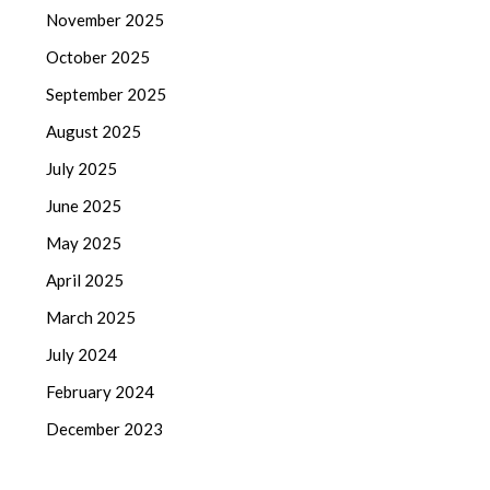
November 2025
October 2025
September 2025
August 2025
July 2025
June 2025
May 2025
April 2025
March 2025
July 2024
February 2024
December 2023